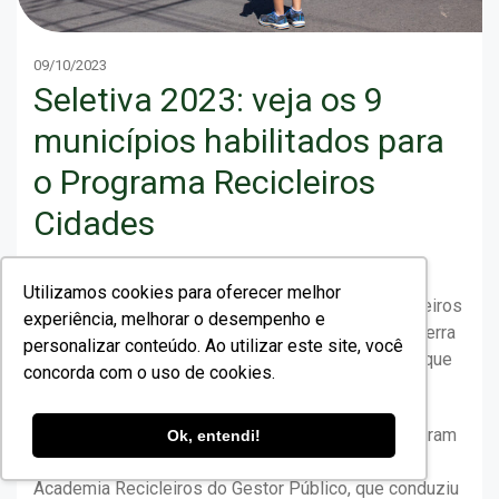
09/10/2023
Seletiva 2023: veja os 9
municípios habilitados para
o Programa Recicleiros
Cidades
O Instituto Recicleiros anunciou os 9 municípios
Utilizamos cookies para oferecer melhor
habilitados que podem integrar o Programa Recicleiros
experiência, melhorar o desempenho e
Cidades a partir de 2024. A divulgação da lista encerra
personalizar conteúdo. Ao utilizar este site, você
a quinta e última fase do processo seletivo 2023, que
concorda com o uso de cookies.
começou ainda no mês de janeiro.
Ao longo dos últimos meses, os municípios passaram
Ok, entendi!
por um longo processo de qualificação junto à
Academia Recicleiros do Gestor Público, que conduziu