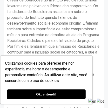
diretor de operações do Instituto Recicleiros, também
levaram uma palavra aos líderes das cooperativas. Os
fundadores de Recicleiros ressaltaram sobre o
propósito do Instituto quando falamos de
desenvolvimento social e economia circular. E falaram
também sobre a importância de selar compromissos
mútuos para enfrentar os desafios atuais do Programa
Recicleiros Cidades e para a efetividade do projeto.
Por fim, eles lembraram que a missão de Recicleiros é
contribuir para a inclusão social de catadores, e que a
cooperativa de catadores é um importante ativo da
Utilizamos cookies para oferecer melhor
comunidade local.
experiência, melhorar o desempenho e
“Foi uma oportunidade única de interação e troca de
personalizar conteúdo. Ao utilizar este site, você
experiências para a construção de uma visão mais
concorda com o uso de cookies.
transversal de lideranças”, comentou Erich.
Ok, entendi!