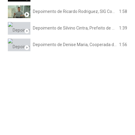
Depoimento de Ricardo Rodriguez, SIG Combibloc - 2021
1:58
Depoimento de Silvino Cintra, Prefeito de Piracaia/SP
1:39
Depoimento de Denise Maria, Cooperada da Recicla Guaxupé/MG
1:56
RECICLEIROS CIDADES ​
Construção de base sólida para que a reciclagem possa se
desenvolver como cultura e legado. ​