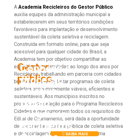
A
Academia Recicleiros do Gestor Público
auxilia equipes da administração municipal a
estabelecerem em seus territórios condições
favoráveis para implantação e desenvolvimento
sustentável da coleta seletiva e reciclagem.
Construída em formato online, para que seja
acessível para qualquer cidade do Brasil, a
Academia tem por objetivo compartilhar as
Gestor
Conheça o
experiências acumuladas ao longo dos anos por
Recicleiros, trabalhando em parceria com cidades
público
processo
brasileiras para implantar programas de coleta
seletivo
seletiva economicamente viáveis, eficientes e
sustentáveis. Aos municípios inscritos no
para o
processo de seleção para o Programa Recicleiros
programa
Cidades e que cumprirem todos os requisitos do
Edital de Chamamento, será dada a oportunidade
Recicleiros
de sedimentar a política pública de coleta seletiva
e de reciclagem com o apoio do programa
Cidades
SAIBA MAIS