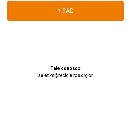
EAD
Fale conosco
seletiva@recicleiros.org.br
.