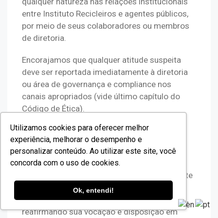
qualquer natureza nas relações institucionais 
entre Instituto Recicleiros e agentes públicos, 
por meio de seus colaboradores ou membros 
de diretoria.
Encorajamos que qualquer atitude suspeita 
deve ser reportada imediatamente à diretoria 
ou área de governança e compliance nos 
canais apropriados (vide último capítulo do 
Código de Ética).
Utilizamos cookies para oferecer melhor
Concorrentes, Associações e
experiência, melhorar o desempenho e
Entidades de Classe
personalizar conteúdo. Ao utilizar este site, você
concorda com o uso de cookies.
O Instituto Recicleiros reconhece o importante 
papel dos congêneres, Associações e 
Ok, entendi!
Entidades de Classe legalmente constituídas, 
reafirmando sua vocação e disposição em 