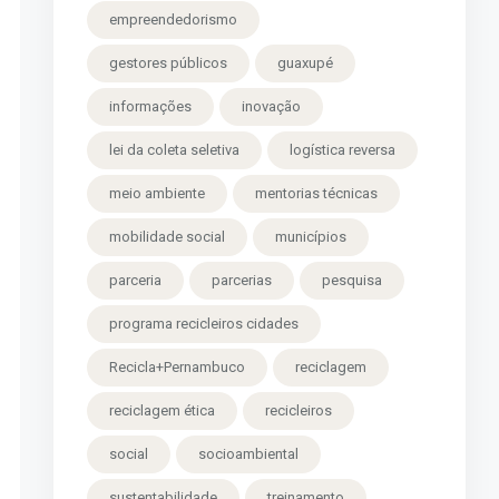
empreendedorismo
gestores públicos
guaxupé
informações
inovação
lei da coleta seletiva
logística reversa
meio ambiente
mentorias técnicas
mobilidade social
municípios
parceria
parcerias
pesquisa
programa recicleiros cidades
Recicla+Pernambuco
reciclagem
reciclagem ética
recicleiros
social
socioambiental
sustentabilidade
treinamento