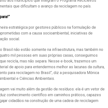
 junto aos municípios que integram o Programa Recicleiros
mentais que dificultam o avanço da reciclagem no país.
para!”
eira estratégica por gestores públicos na formulação de
prometidas com a causa socioambiental; iniciativas de
ação social.
o Brasil não estão somente na infraestrutura, mas também no
quatro mil pessoas em suas próprias casas, conseguimos
 que recicla, mas não separa. Nesse e-book, trazemos um
erial de apoio para entendermos melhor as lacunas da cultura,
to para reciclagem no Brasil”, diz a pesquisadora Mônica
mbiental e Ciências Ambientais.
lagem vai muito além da gestão de resíduos: ela é um vetor de
aduz conhecimento científico em caminhos práticos, capazes
engajar cidadãos na construção de uma cadeia de reciclagem