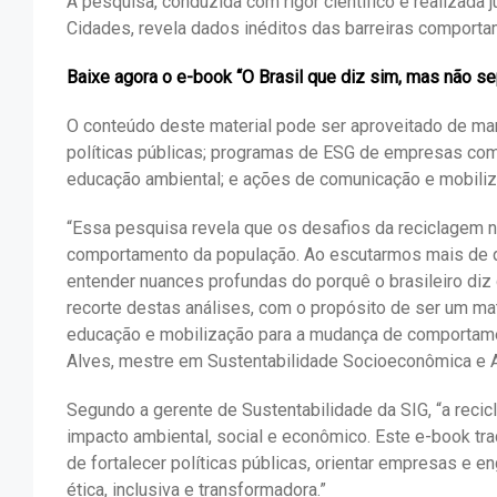
A pesquisa, conduzida com rigor científico e realizada
Cidades, revela dados inéditos das barreiras comporta
Baixe agora o e-book “O Brasil que diz sim, mas não se
O conteúdo deste material pode ser aproveitado de man
políticas públicas; programas de ESG de empresas com
educação ambiental; e ações de comunicação e mobiliz
“Essa pesquisa revela que os desafios da reciclagem n
comportamento da população. Ao escutarmos mais de 
entender nuances profundas do porquê o brasileiro diz
recorte destas análises, com o propósito de ser um mat
educação e mobilização para a mudança de comportamen
Alves, mestre em Sustentabilidade Socioeconômica e A
Segundo a gerente de Sustentabilidade da SIG, “a recic
impacto ambiental, social e econômico. Este e-book tr
de fortalecer políticas públicas, orientar empresas e 
ética, inclusiva e transformadora.”