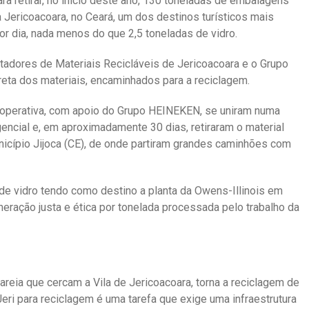
ara retirar, no início deste ano, 130 toneladas de embalagens
la Jericoacoara, no Ceará, um dos destinos turísticos mais
or dia, nada menos do que 2,5 toneladas de vidro.
tadores de Materiais Recicláveis de Jericoacoara e o Grupo
reta dos materiais, encaminhados para a reciclagem.
 Cooperativa, com apoio do Grupo HEINEKEN, se uniram numa
gencial e, em aproximadamente 30 dias, retiraram o material
nicípio Jijoca (CE), de onde partiram grandes caminhões com
de vidro tendo como destino a planta da Owens-Illinois em
eração justa e ética por tonelada processada pelo trabalho da
areia que cercam a Vila de Jericoacoara, torna a reciclagem de
Jeri para reciclagem é uma tarefa que exige uma infraestrutura