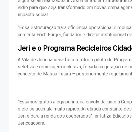
é que sejam realizados investimentos em infraestrutur
vidro para que seja transformado em novas embalagens
impacto social.
“Essa estruturação trará eficiência operacional e reduçã
comenta Erich Burger, fundador e diretor institucional de
Jeri e o Programa Recicleiros Cidad
A Vila de Jericoacoara foi o território piloto do Program
seletiva e reciclagem inclusiva, focada na geração de a
conceito de Massa Futura – posteriormente regulament
“Estamos gratos a equipe inteira envolvida junto à Co
e ele se acumula muito rápido. A retirada constante de
Jeri e para a renda dos cooperados”, enfatiza Edicarlo
Jericoacoara.