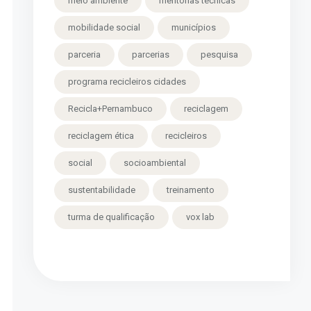
meio ambiente
mentorias técnicas
mobilidade social
municípios
parceria
parcerias
pesquisa
programa recicleiros cidades
Recicla+Pernambuco
reciclagem
reciclagem ética
recicleiros
social
socioambiental
sustentabilidade
treinamento
turma de qualificação
vox lab