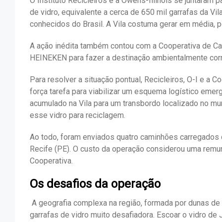
O Instituto Recicleiros e a Owens-Illinois se juntaram p
de vidro, equivalente a cerca de 650 mil garrafas da Vi
conhecidos do Brasil. A Vila costuma gerar em média, p
A ação inédita também contou com a
Cooperativa de Ca
HEINEKEN para
fazer a destinação ambientalmente cor
Para resolver a situação pontual, Recicleiros, O-I e a
força tarefa para viabilizar um esquema logístico emer
acumulado na Vila para um transbordo localizado no mu
esse vidro para reciclagem.
Ao todo, foram enviados quatro caminhões carregados 
Recife (PE). O custo da operação considerou uma remun
Cooperativa.
Os desafios da operação
A geografia complexa na região, formada por dunas de 
garrafas de vidro muito desafiadora. Escoar o vidro de 