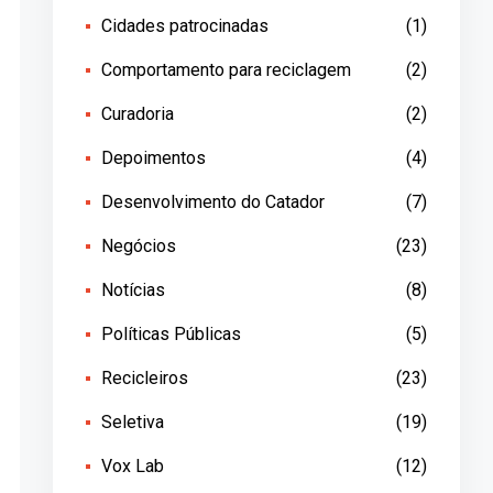
Cidades patrocinadas
(1)
Comportamento para reciclagem
(2)
Curadoria
(2)
Depoimentos
(4)
Desenvolvimento do Catador
(7)
Negócios
(23)
Notícias
(8)
Políticas Públicas
(5)
Recicleiros
(23)
Seletiva
(19)
Vox Lab
(12)