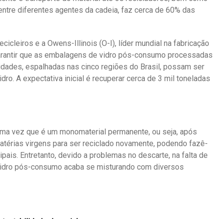
 entre diferentes agentes da cadeia, faz cerca de 60% das
icleiros e a Owens-Illinois (O-I), líder mundial na fabricação
garantir que as embalagens de vidro pós-consumo processadas
idades, espalhadas nas cinco regiões do Brasil, possam ser
o. A expectativa inicial é recuperar cerca de 3 mil toneladas
, uma vez que é um monomaterial permanente, ou seja, após
matérias virgens para ser reciclado novamente, podendo fazê-
ipais. Entretanto, devido a problemas no descarte, na falta de
o vidro pós-consumo acaba se misturando com diversos