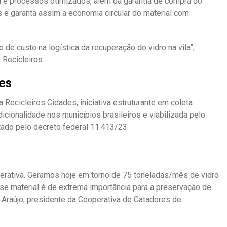
a e processos otimizados, além da garantia de compra do
 e garanta assim a economia circular do material com
o de custo na logística da recuperação do vidro na vila”,
 Recicleiros.
es
a Recicleiros Cidades, iniciativa estruturante em coleta
dicionalidade nos municípios brasileiros e viabilizada pelo
ado pelo decreto federal 11.413/23.
operativa. Geramos hoje em torno de 75 toneladas/mês de vidro
sse material é de extrema importância para a preservação de
s Araújo, presidente da Cooperativa de Catadores de