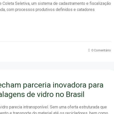
e Coleta Seletiva, um sistema de cadastramento e fiscalização
da, com processos produtivos definidos e catadores
0 Comentário
 fecham parceria inovadora para
lagens de vidro no Brasil
dro parecia intransponível. Sem uma oferta estruturada que
mento e transporte do material até os recicladores, bem como