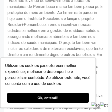
“Estamos levando desenvolvimento a todos os
municípios de Pernambuco e isso também passa pela
proteção do meio ambiente. Ao firmar esta parceria
hoje com o Instituto Recicleiros e lançar o projeto
Reciclar+Pernambuco, iremos incentivar nossas
cidades a melhorarem a gestão de resíduos sólidos,
assegurando melhorias ambientais e também nos
índices de saúde municipais. O projeto também vai
incluir os catadores de materiais recicláveis, que terão
direito a um rendimento digno e outros benefícios. Em
Pernambuco, a sustentabilidade caminha de mãos
Utilizamos cookies para oferecer melhor
dadas com a justiça social e o cuidado com aqueles
experiência, melhorar o desempenho e
que mais precisam”, enfatiza a governadora Raquel
personalizar conteúdo. Ao utilizar este site, você
Lyra.
concorda com o uso de cookies.
Além de qualificar gestores municipais para o
desenvolvimento da política pública de coleta seletiva
Ok, entendi!
e reciclagem, a iniciativa vai selecionar quatro
municípios ou consórcios para implantação do projeto