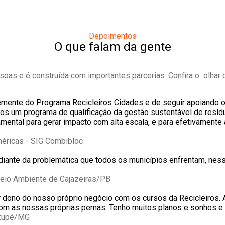
Depoimentos
O que falam da gente
ssoas e é construída com importantes parcerias. Confira o olha
semente do Programa Recicleiros Cidades e de seguir apoiando
mos um programa de qualificação da gestão sustentável de resí
amental para gerar impacto com alta escala, e para efetivament
méricas - SIG Combibloc
el diante da problemática que todos os municípios enfrentam, ne
Meio Ambiente de Cajazeiras/PB
 dono do nosso próprio negócio com os cursos da Recicleiros. 
om as nossas próprias pernas. Tenho muitos planos e sonhos e se
axupé/MG